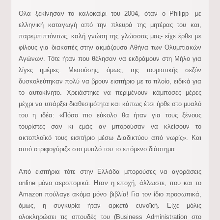
Ολα ξεκίνησαν το καλοκαίρι του 2004, όταν ο Philipp -με
ελληνική καταγωγή από την πλευρά της μητέρας του και,
παρεμπιπτόντως, καλή γνώση της γλώσσας μας- είχε έρθει με
φίλους για διακοπές στην ακμάζουσα Αθήνα των Ολυμπιακών
Αγώνων. Τότε ήταν που θέλησαν να εκδράμουν στη Μήλο για
λίγες ημέρες. Μεσούσης, όμως, της τουριστικής σεζόν
δυσκολεύτηκαν πολύ να βρουν εισιτήριο με το πλοίο, ειδικά για
το αυτοκίνητο. Χρειάστηκε να περιμένουν κάμποσες μέρες
μέχρι να υπάρξει διαθεσιμότητα και κάπως έτσι ήρθε στο μυαλό
του η ιδέα: «Πόσο πιο εύκολο θα ήταν για τους ξένους
τουρίστες σαν κι εμάς αν μπορούσαν να κλείσουν το
ακτοπλοϊκό τους εισιτήριο μέσω Διαδικτύου από νωρίς». Και
αυτό στριφογύριζε στο μυαλό του το επόμενο διάστημα.
Από εισιτήρια τότε στην Ελλάδα μπορούσες να αγοράσεις
online μόνο αεροπορικά. Ηταν η εποχή, άλλωστε, που και το
Amazon πούλαγε ακόμα μόνο βιβλία! Για τον ίδιο προσωπικά,
όμως, η συγκυρία ήταν αρκετά ευνοϊκή. Είχε μόλις
ολοκληρώσει τις σπουδές του (Business Administration στο