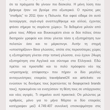
ότι τα πράγματα θα γίνουν πιο δύσκολα. Η μόνη λύση που
βρήκαμε ήταν να βγούμε στο εξωτερικό. Ο πρώτος μας
“σταθμός” το 2011 ήταν η Πολωνία. Και αφού είδαμε ότι αυτό
λειτούργησε, σιγά-σιγά αναπτυχθήκαμε και αλλού, έχοντας
φτάσει σήμερα τις σαράντα χώρες». Τα δεδομένα μιλούν από
μόνα τους: Αθήνα και Βουκουρέστι είναι οι δύο πόλεις όπου
διατηρούν γραφεία και όπου γίνεται τόσο η εξυπηρέτηση των
πελατών όσο και το μάρκετινγκ. Αυτήν τη στιγμή
«υποστηρίζουν» δέκα γλώσσες, οπότε στις περισσότερες χώρες
η εξυπηρέτηση γίνεται στην τοπική γλώσσα, ενώ έχουν 24ωρη
εξυπηρέτηση στα Αγγλικά και σύντομα στα Ελληνικά. Εδώ
πρέπει να προστεθεί και το πολύ πρόσφατο νέο της
«στρατηγικής απόφασης» που πήραν οι δύο μεγάλες
ανταγωνίστριες εταιρείες travelplanet24 και airtickets: να
ενώσουν τις δυνάμεις τους (κρατώντας τα διαφορετικά brands
τους), προκειμένου να ενισχύσουν τη θέση τους σε υπάρχουσες
και νέες αγορές. Τι σημαίνει αυτό πρακτικά; Οτι μιλώντας με
αριθμούς, μόνο για το μήνα Μάρτιο οι δύο εταιρείες
κατέγραψαν μαζί 4.749.407 συνολική επισκεψιμότητα στις