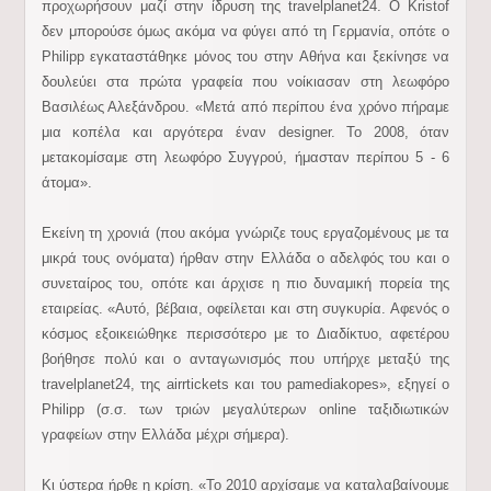
προχωρήσουν μαζί στην ίδρυση της travelplanet24. Ο Kristof
δεν μπορούσε όμως ακόμα να φύγει από τη Γερμανία, οπότε ο
Philipp εγκαταστάθηκε μόνος του στην Αθήνα και ξεκίνησε να
δουλεύει στα πρώτα γραφεία που νοίκιασαν στη λεωφόρο
Βασιλέως Αλεξάνδρου. «Μετά από περίπου ένα χρόνο πήραμε
μια κοπέλα και αργότερα έναν designer. Το 2008, όταν
μετακομίσαμε στη λεωφόρο Συγγρού, ήμασταν περίπου 5 - 6
άτομα».
Εκείνη τη χρονιά (που ακόμα γνώριζε τους εργαζομένους με τα
μικρά τους ονόματα) ήρθαν στην Ελλάδα ο αδελφός του και ο
συνεταίρος του, οπότε και άρχισε η πιο δυναμική πορεία της
εταιρείας. «Αυτό, βέβαια, οφείλεται και στη συγκυρία. Αφενός ο
κόσμος εξοικειώθηκε περισσότερο με το Διαδίκτυο, αφετέρου
βοήθησε πολύ και ο ανταγωνισμός που υπήρχε μεταξύ της
travelplanet24, της airrtickets και του pamediakopes», εξηγεί ο
Philipp (σ.σ. των τριών μεγαλύτερων online ταξιδιωτικών
γραφείων στην Ελλάδα μέχρι σήμερα).
Κι ύστερα ήρθε η κρίση. «Το 2010 αρχίσαμε να καταλαβαίνουμε