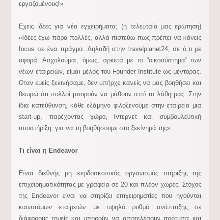
εργαζομένους!»
Εχεις ιδέες για νέα εγχειρήματα; (η τελευταία μας ερώτηση)
«Ιδέες έχω πάρα πολλές, αλλά πιστεύω πως πρέπει να κάνεις
focus σε ένα πράγμα. Δηλαδή στην travelplanet24, σε ό,τι με
αφορά. Ασχολούμαι, όμως, αρκετά με το “οικοσύστημα” των
νέων εταιρειών, είμαι μέλος του Founder Institute ως μέντορας.
Οταν εμείς ξεκινήσαμε, δεν υπήρχε κανείς να μας βοηθήσει και
θεωρώ ότι πολλοί μπορούν να μάθουν από τα λάθη μας. Στην
ίδια κατεύθυνση, κάθε εξάμηνο φιλοξενούμε στην εταιρεία μια
start-up, παρέχοντας χώρο, Ιντερνετ και συμβουλευτική
υποστήριξη, για να τη βοηθήσουμε στο ξεκίνημά της».
Τι είναι η Endeavor
Είναι διεθνής μη κερδοσκοπικός οργανισμός στήριξης της
επιχειρηματικότητας με γραφεία σε 20 και πλέον χώρες. Στόχος
της Endeavor είναι να στηρίζει επιχειρηματίες που ηγούνται
καινοτόμων εταιρειών με υψηλό ρυθμό ανάπτυξης σε
διάφορους τομείς και μπορούν να αποτελέσουν πρότυπα και