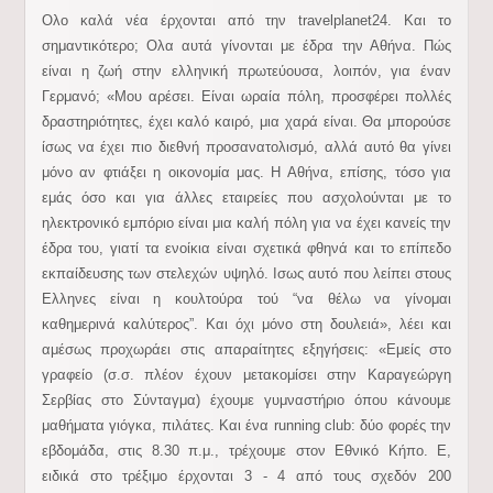
Ολο καλά νέα έρχονται από την travelplanet24. Και το
σημαντικότερο; Ολα αυτά γίνονται με έδρα την Αθήνα. Πώς
είναι η ζωή στην ελληνική πρωτεύουσα, λοιπόν, για έναν
Γερμανό; «Μου αρέσει. Είναι ωραία πόλη, προσφέρει πολλές
δραστηριότητες, έχει καλό καιρό, μια χαρά είναι. Θα μπορούσε
ίσως να έχει πιο διεθνή προσανατολισμό, αλλά αυτό θα γίνει
μόνο αν φτιάξει η οικονομία μας. Η Αθήνα, επίσης, τόσο για
εμάς όσο και για άλλες εταιρείες που ασχολούνται με το
ηλεκτρονικό εμπόριο είναι μια καλή πόλη για να έχει κανείς την
έδρα του, γιατί τα ενοίκια είναι σχετικά φθηνά και το επίπεδο
εκπαίδευσης των στελεχών υψηλό. Ισως αυτό που λείπει στους
Ελληνες είναι η κουλτούρα τού “να θέλω να γίνομαι
καθημερινά καλύτερος”. Και όχι μόνο στη δουλειά», λέει και
αμέσως προχωράει στις απαραίτητες εξηγήσεις: «Εμείς στο
γραφείο (σ.σ. πλέον έχουν μετακομίσει στην Καραγεώργη
Σερβίας στο Σύνταγμα) έχουμε γυμναστήριο όπου κάνουμε
μαθήματα γιόγκα, πιλάτες. Και ένα running club: δύο φορές την
εβδομάδα, στις 8.30 π.μ., τρέχουμε στον Εθνικό Κήπο. Ε,
ειδικά στο τρέξιμο έρχονται 3 - 4 από τους σχεδόν 200